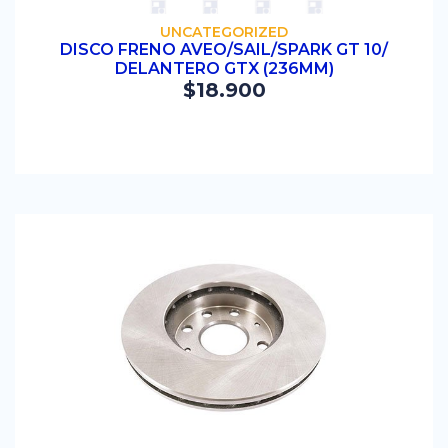
COMPRAR
UNCATEGORIZED
DISCO FRENO AVEO/SAIL/SPARK GT 10/
DELANTERO GTX (236MM)
$
18.900
COMPRAR