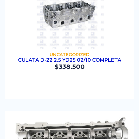
COMPRAR
UNCATEGORIZED
CULATA D-22 2.5 YD25 02/10 COMPLETA
$
338.500