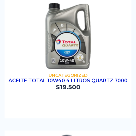
COMPRAR
UNCATEGORIZED
ACEITE TOTAL 10W40 4 LITROS QUARTZ 7000
$
19.500