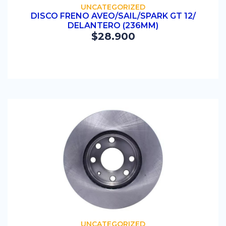
UNCATEGORIZED
DISCO FRENO AVEO/SAIL/SPARK GT 12/
DELANTERO (236MM)
$
28.900
COMPRAR
UNCATEGORIZED