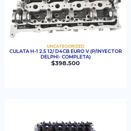
COMPRAR
UNCATEGORIZED
CULATA H-1 2.5 12/ D4CB EURO V (P/INYECTOR
DELPHI- COMPLETA)
$
398.500