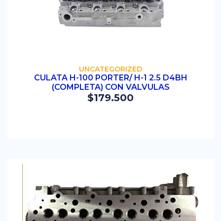
COMPRAR
UNCATEGORIZED
CULATA H-100 PORTER/ H-1 2.5 D4BH
(COMPLETA) CON VALVULAS
$
179.500