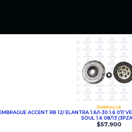
COMPRAR
EMBRAGUE
EMBRAGUE ACCENT RB 12/ ELANTRA 1.6/I-30 1.6 07/ VEL
SOUL 1.6 08/13 (3PZ
$
57.900