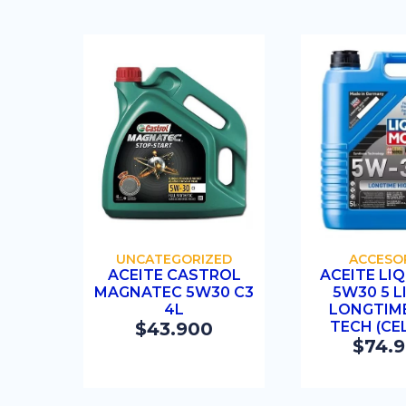
COMPRAR
COMP
UNCATEGORIZED
ACCESO
ACEITE CASTROL
ACEITE LI
MAGNATEC 5W30 C3
5W30 5 L
4L
LONGTIME
$
43.900
TECH (CE
$
74.