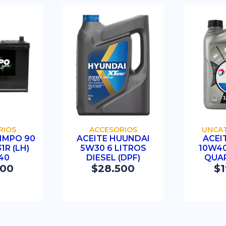
RAR
COMPRAR
C
RIOS
ACCESORIOS
UNCA
IMPO 90
ACEITE HUUNDAI
ACEI
1R (LH)
5W30 6 LITROS
10W40
40
DIESEL (DPF)
QUAR
500
$
28.500
$
1