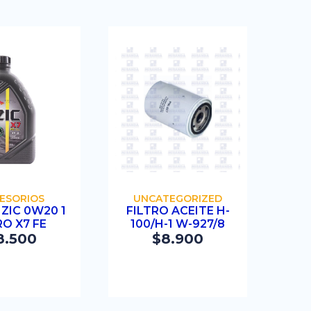
OMPRAR
COMPRAR
ESORIOS
UNCATEGORIZED
 ZIC 0W20 1
FILTRO ACEITE H-
RO X7 FE
100/H-1 W-927/8
8.500
$
8.900