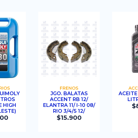
RAR
COMPRAR
C
RIOS
FRENOS
ACC
QUIMOLY
JGO. BALATAS
ACEITE
ITROS
ACCENT RB 12/
LIT
 HIGH
ELANTRA 11/ I-10 08/
$
LESTE)
RIO 3/4/5 12/
900
$
15.900