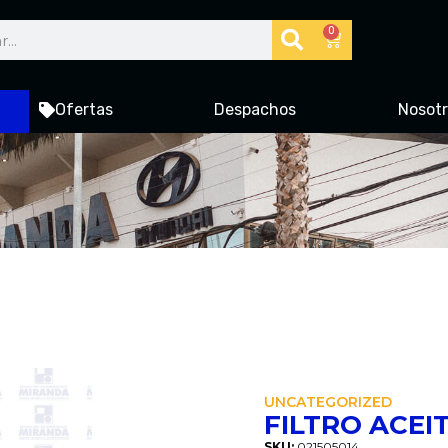
0
Ofertas
Despachos
Nosot
UNCATEGORIZED
FILTRO ACEIT
SKU:
021505014