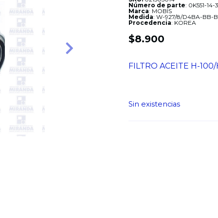
Número de parte
: 0K551-1
Marca
: MOBIS
Medida
: W-927/8/D4BA-BB-
Procedencia
: KOREA
$
8.900
Siguiente
FILTRO ACEITE H-100/
Sin existencias