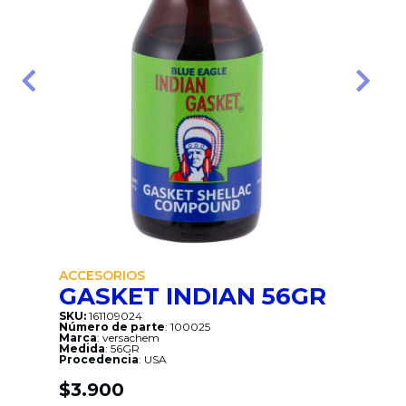
Anterior
Sigui
ACCESORIOS
GASKET INDIAN 56GR
SKU:
161109024
Número de parte
: 100025
Marca
: versachem
Medida
: 56GR
Procedencia
: USA
$
3.900