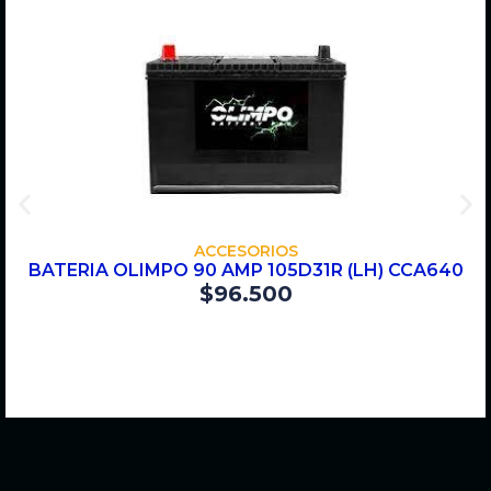
COMPRAR
ACCESORIOS
BATERIA OLIMPO 90 AMP 105D31R (LH) CCA640
$
96.500