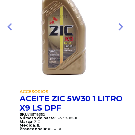
Anterior
Sigui
ACCESORIOS
ACEITE ZIC 5W30 1 LITRO
X9 LS DPF
SKU:
161118352
Número de parte
: 5W30-X9-1L
Marca
: ZIC
Medida
: 1L
Procedencia
: KOREA