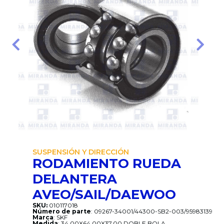
Anterior
Sigui
SUSPENSIÓN Y DIRECCIÓN
RODAMIENTO RUEDA
DELANTERA
AVEO/SAIL/DAEWOO
SKU:
010117018
Número de parte
: 09267-34001/44300-SB2-003/95983139
Marca
: SKF
Medida
: 34.00X64.00X37.00 DOBLE BOLA