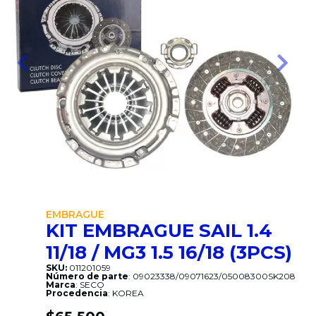
Anterior
Sigui
EMBRAGUE
KIT EMBRAGUE SAIL 1.4
11/18 / MG3 1.5 16/18 (3PCS)
SKU:
011201059
Número de parte
: 09023338/09071623/05008300SK208
Marca
: SECO
Procedencia
: KOREA