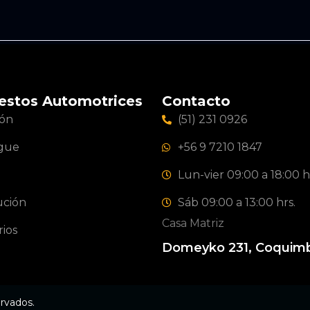
estos Automotrices
Contacto
ión
(51) 231 0926
gue
+56 9 7210 1847
Lun-vier 09:00 a 18:00 h
ución
Sáb 09:00 a 13:00 hrs.
Casa Matriz
ios
Domeyko 231, Coquim
rvados.