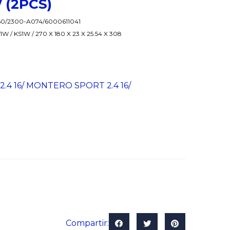
/ (2PCS)
60/2300-A074/6000611041
KR1W / KS1W / 270 X 180 X 23 X 25.54 X 308
.4 16/ MONTERO SPORT 2.4 16/
Compartir: