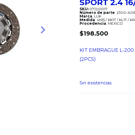
SPORT 2.4 16
SKU:
071201017
Número de parte
: 2300-A0
Marca
: LUK
Medida
: 4N15 / KK1T / KL1T / 
Procedencia
: MEXICO
$
198.500
Siguiente
KIT EMBRAGUE L-200 2
(2PCS)
Sin existencias