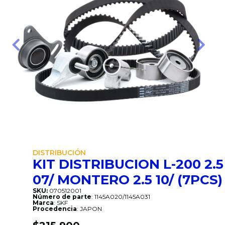
Anterior
Sigui
DISTRIBUCIÓN
KIT DISTRIBUCION L-200 2.5
07/ MONTERO 2.5 10/ (7PCS)
SKU:
070512001
Número de parte
: 1145A020/1145A031
Marca
: SKF
Procedencia
: JAPON