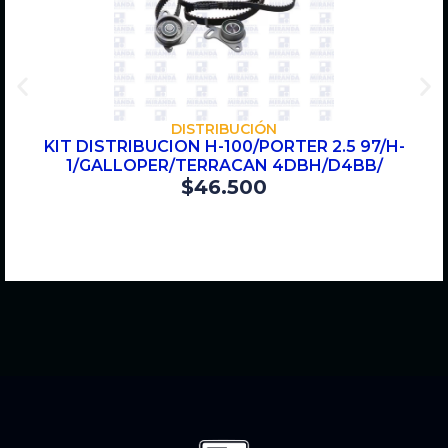
COMPRAR
DISTRIBUCIÓN
KIT DISTRIBUCION H-100/PORTER 2.5 97/H-
1/GALLOPER/TERRACAN 4DBH/D4BB/
$
46.500